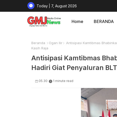
Today | 7, August 2026
Home
BERANDA
Beranda
Ogan Ilir
Antisipasi Kamtibmas Bhabinka
Kasih Raja
Antisipasi Kamtibmas Bha
Hadiri Giat Penyaluran BL
05.30
1 minute read