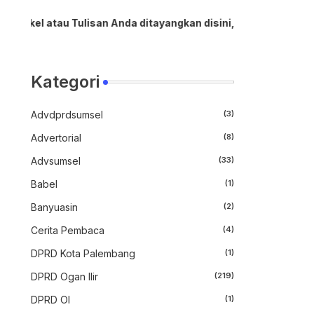
tau Tulisan Anda ditayangkan disini, serta Anda mau berbagi 
Kategori
Advdprdsumsel
(3)
Advertorial
(8)
Advsumsel
(33)
Babel
(1)
Banyuasin
(2)
Cerita Pembaca
(4)
DPRD Kota Palembang
(1)
DPRD Ogan Ilir
(219)
DPRD OI
(1)