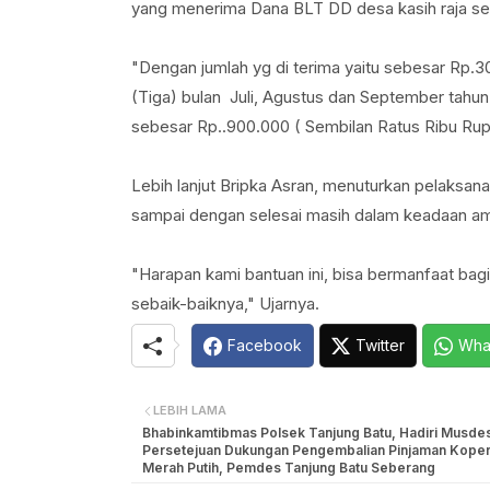
yang menerima Dana BLT DD desa kasih raja s
"Dengan jumlah yg di terima yaitu sebesar Rp.3
(Tiga) bulan Juli, Agustus dan September tahun
sebesar Rp..900.000 ( Sembilan Ratus Ribu Ru
Lebih lanjut Bripka Asran, menuturkan pelaksan
sampai dengan selesai masih dalam keadaan am
"Harapan kami bantuan ini, bisa bermanfaat bag
sebaik-baiknya," Ujarnya.
Facebook
Twitter
Wha
LEBIH LAMA
Bhabinkamtibmas Polsek Tanjung Batu, Hadiri Musde
Persetejuan Dukungan Pengembalian Pinjaman Koper
Merah Putih, Pemdes Tanjung Batu Seberang