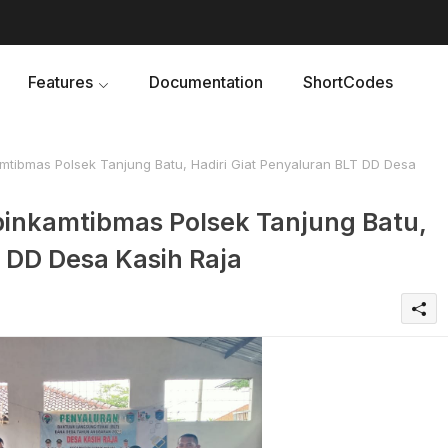
Features
Documentation
ShortCodes
mtibmas Polsek Tanjung Batu, Hadiri Giat Penyaluran BLT DD Desa
binkamtibmas Polsek Tanjung Batu,
T DD Desa Kasih Raja