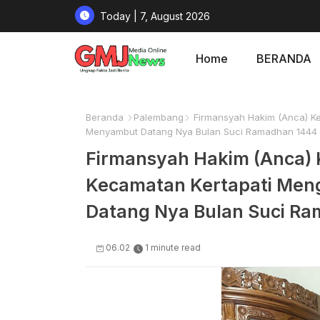
Today | 7, August 2026
Home
BERANDA
Beranda
Palembang
Firmansyah Hakim (Anca) K
Menyambut Datang Nya Bulan Suci Ramadhan 1444
Firmansyah Hakim (Anca) 
Kecamatan Kertapati Me
Datang Nya Bulan Suci R
06.02
1 minute read