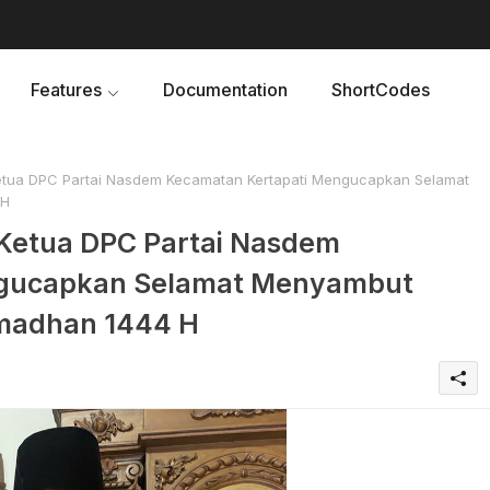
Features
Documentation
ShortCodes
etua DPC Partai Nasdem Kecamatan Kertapati Mengucapkan Selamat
 H
Ketua DPC Partai Nasdem
ngucapkan Selamat Menyambut
amadhan 1444 H