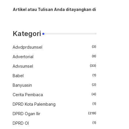
el atau Tulisan Anda ditayangkan disini, serta Anda mau berb
Kategori
Advdprdsumsel
(3)
Advertorial
(8)
Advsumsel
(33)
Babel
(1)
Banyuasin
(2)
Cerita Pembaca
(4)
DPRD Kota Palembang
(1)
DPRD Ogan Ilir
(219)
DPRD OI
(1)