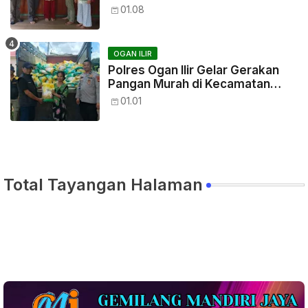
01.08
OGAN ILIR
Polres Ogan Ilir Gelar Gerakan
Pangan Murah di Kecamatan
Payaraman Dukung Program
01.01
POLRI Tahun 2025
Total Tayangan Halaman