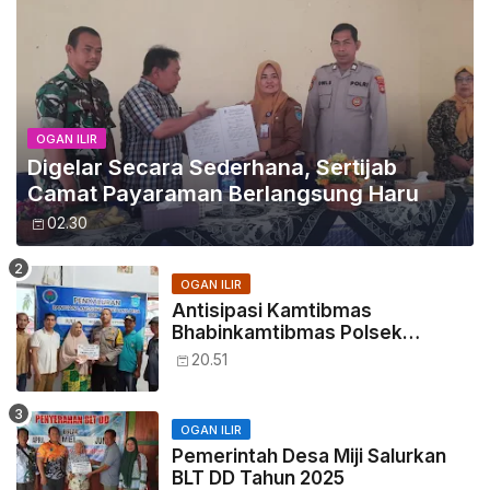
OGAN ILIR
Digelar Secara Sederhana, Sertijab
Camat Payaraman Berlangsung Haru
02.30
OGAN ILIR
Antisipasi Kamtibmas
Bhabinkamtibmas Polsek
Tanjung Batu, Hadiri Giat
20.51
Penyaluran BLT DD Desa Seri
Tanjung Ogan Ilir
OGAN ILIR
Pemerintah Desa Miji Salurkan
BLT DD Tahun 2025