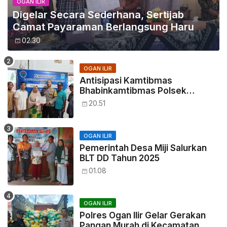
OGAN ILIR
Digelar Secara Sederhana, Sertijab
Camat Payaraman Berlangsung Haru
02.30
OGAN ILIR
Antisipasi Kamtibmas
Bhabinkamtibmas Polsek
Tanjung Batu, Hadiri Giat
20.51
Penyaluran BLT DD Desa Seri
Tanjung Ogan Ilir
OGAN ILIR
Pemerintah Desa Miji Salurkan
BLT DD Tahun 2025
01.08
OGAN ILIR
Polres Ogan Ilir Gelar Gerakan
Pangan Murah di Kecamatan