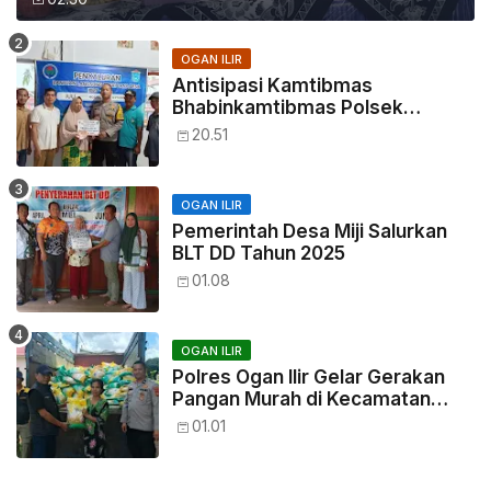
OGAN ILIR
Antisipasi Kamtibmas
Bhabinkamtibmas Polsek
Tanjung Batu, Hadiri Giat
20.51
Penyaluran BLT DD Desa Seri
Tanjung Ogan Ilir
OGAN ILIR
Pemerintah Desa Miji Salurkan
BLT DD Tahun 2025
01.08
OGAN ILIR
Polres Ogan Ilir Gelar Gerakan
Pangan Murah di Kecamatan
Payaraman Dukung Program
01.01
POLRI Tahun 2025